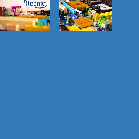
1
2
7
0
3
8
8
5
4
3
0
1
5
9
1
6
7
4
2
2
8
0
0
4
8
1
9
5
2
5
3
3
0
1
4
6
9
5
2
6
6
7
4
7
3
2
8
9
0
9
4
7
0
0
5
1
6
3